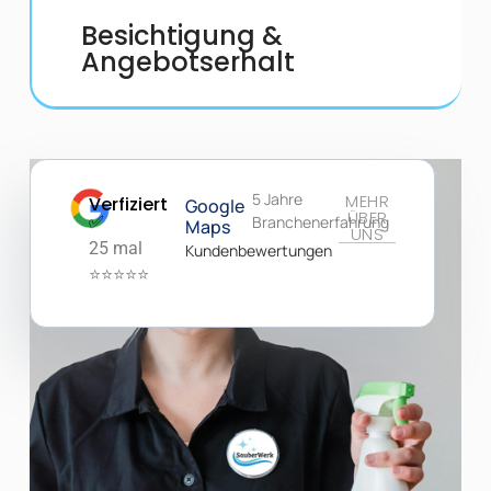
Besichtigung &
Angebotserhalt
5 Jahre
MEHR
Verfiziert
Google
ÜBER
✅
Branchenerfahrung
Maps
UNS
25 mal
Kundenbewertungen
⭐⭐⭐⭐⭐